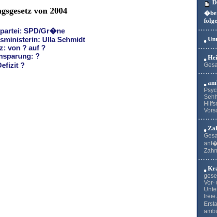
De
gsgesetz von 2004
�ber
folg
partei: SPD/Gr�ne
ministerin: Ulla Schmidt
Unt
z: von ? auf ?
insparung: ?
Hei
fizit ?
Gesa
amb
Psyc
Sehh
Hilfs
Vors
Zah
Gesa
anf�
Zahn
Kra
gese
Vor-
Unte
freie
Erst
ambu