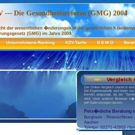
V --- Die Gesundheitsreform (GMG) 2004
cht der wesentlichen �nderungen in der gesetzlichen Krankenv
ungsgesetz (GMG) im Jahre 2004.
Unternehmens-Ranking
KZV-Tarife
D E M O
Bera
Der Online-Vergleich startet in ei
Die Ergebnistabelle wird leider nu
korrekt angezeigt, da der "Symb
wird. User anderer Browser k�
pdf-Datei anzeigen lassen.
Pers�nliche Beratung 
Bergheim
-
Rheinerftkreis
Aachen
Telefon: 02271-42855
(Ter