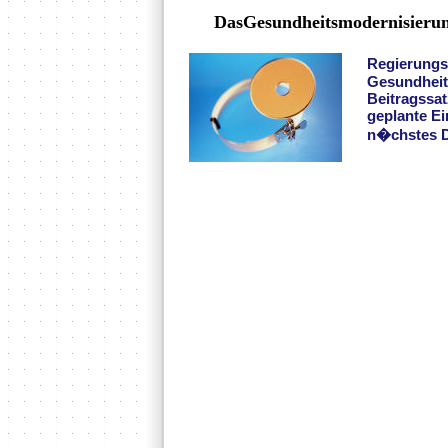
DasGesundheitsmodernisierun
Regierungs
Gesundheits
Beitragssat
geplante E
n�chstes De