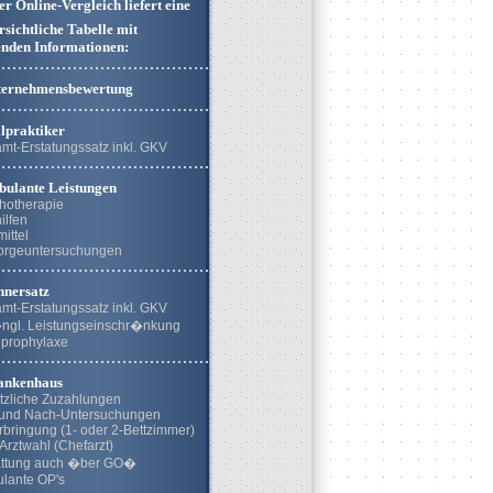
r Online-Vergleich liefert eine
sichtliche Tabelle mit
enden Informationen:
ernehmensbewertung
lpraktiker
mt-Erstatungssatz inkl. GKV
ulante Leistungen
hotherapie
ilfen
mittel
orgeuntersuchungen
nersatz
mt-Erstatungssatz inkl. GKV
ngl. Leistungseinschr�nkung
prophylaxe
nkenhaus
tzliche Zuzahlungen
 und Nach-Untersuchungen
rbringung (1- oder 2-Bettzimmer)
 Arztwahl (Chefarzt)
attung auch �ber GO�
lante OP's