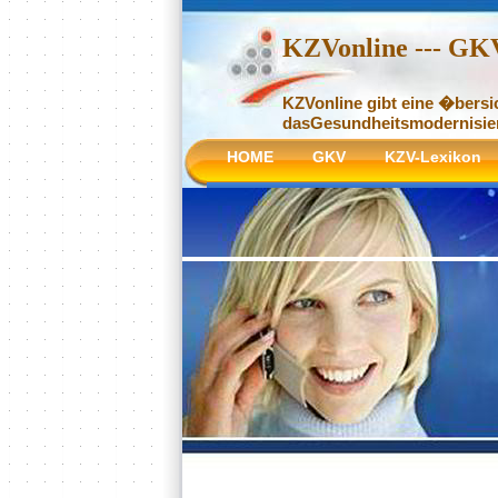
KZVonline --- GK
KZVonline gibt eine �bersi
dasGesundheitsmodernisier
HOME
GKV
KZV-Lexikon