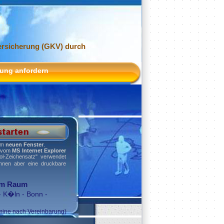
ersicherung (GKV) durch
tung anfordern
nem
neuen Fenster
.
r vom
MS Internet Explorer
ol-Zeichensatz" verwendet
nnen aber eine druckbare
im Raum
-
K�ln
- Bonn -
mine nach Vereinbarung)